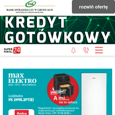
rozwiń ofertę
STRONA GŁÓWNA
POWIAT GRYFICKI
POWIAT ŁOBESKI
POWIAT GOLENIOWSKI
WIADOMOŚCI Z LASU
STUDIO SUPERPORTALU
KONTAKT
REDAKCJA
REGULAMIN