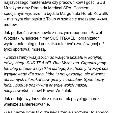
najszybszego małżeństwa czy pracowników i gości SUS
Mrzeżyno oraz Piramida Medical SPA. Gościem
specjalnym wydarzenia będzie Małgorzata Hołub-Kowalik
– mistrzyni olimpijska z Tokio w sztafecie mieszanej 4x400
metrów.
Jak podkreśla w rozmowie z naszym reporterem Paweł
Woźniak, właściciel firmy SUS TRAVEL i organizator
wydarzenia, bieg od początku miał być czymś więcej niż
tylko sportową imprezą.
- Zapraszamy wszystkich do wzięcia udziału w kolejnej
edycji biegu SUS TRAVEL Run Mrzeżyno. Organizujemy
ten bieg przede wszystkim dlatego, że chcemy tworzyć coś
wyjątkowego dla osób, które tu przyjeżdżają, ale również
dla samych mieszkańców gminy Trzebiatów. Sport łączy
ludzi i buduje pozytywną energię wokół naszej
miejscowości
– mówi Paweł Woźniak.
Jak dodaje, wydarzenie z roku na rok przyciąga coraz
większe zainteresowanie.
- Dla naszej firmy to duże wydarzenie sportowe. To sposób