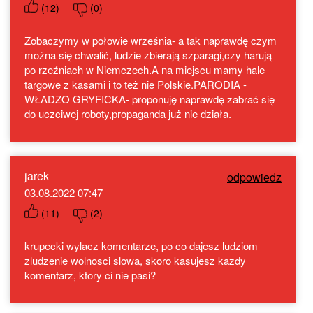
(
12
)
(
0
)
Zobaczymy w połowie września- a tak naprawdę czym
można się chwalić, ludzie zbierają szparagi,czy harują
po rzeźniach w Niemczech.A na miejscu mamy hale
targowe z kasami i to też nie Polskie.PARODIA -
WŁADZO GRYFICKA- proponuję naprawdę zabrać się
do uczciwej roboty,propaganda już nie działa.
jarek
odpowiedz
03.08.2022 07:47
(
11
)
(
2
)
krupecki wylacz komentarze, po co dajesz ludziom
zludzenie wolnosci slowa, skoro kasujesz kazdy
komentarz, ktory ci nie pasi?