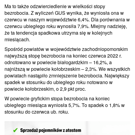
Ma to także odzwierciedlenie w wielkości stopy
bezrobocia. Z wyliczeń GUS wynika, że wyniosła ona w
czerwcu w naszym województwie 6,4%. Dla porównania w
czerwcu ubiegłego roku wynosiła 7,9%. Miejmy nadzieję,
że ta tendencja spadkowa utrzyma się w kolejnych
miesiącach.
Spośród powiatów w województwie zachodniopomorskim
najwyższą stopę bezrobocia na koniec czerwca 2022 r.
odnotowano w powiecie białogardzkim – 16,2%, a
najniższą w powiecie kołobrzeskim – 2,3%. We wszystkich
powiatach nastąpiło zmniejszenie bezrobocia. Największy
spadek w stosunku do ubiegłego roku notowano w
powiecie kołobrzeskim, o 2,9 pkt proc.
W powiecie gryfickim stopa bezrobocia na koniec
ubiegłego miesiąca wyniosła 5,7%. To spadek o 1,8% w
stosunku do czerwca ub. roku.