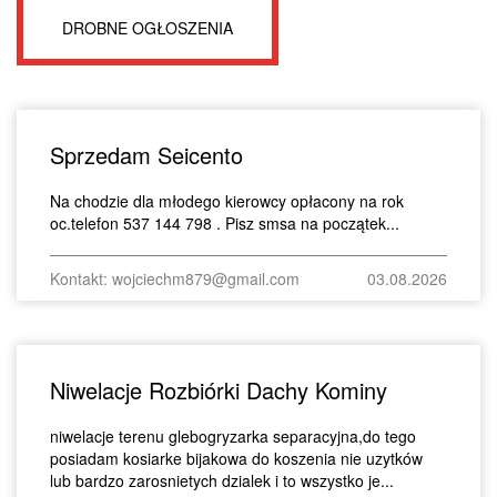
DROBNE OGŁOSZENIA
Sprzedam Seicento
Na chodzie dla młodego kierowcy opłacony na rok
oc.telefon 537 144 798 . Pisz smsa na początek...
Kontakt: wojciechm879@gmail.com
03.08.2026
Niwelacje Rozbiórki Dachy Kominy
niwelacje terenu glebogryzarka separacyjna,do tego
posiadam kosiarke bijakowa do koszenia nie uzytków
lub bardzo zarosnietych dzialek i to wszystko je...