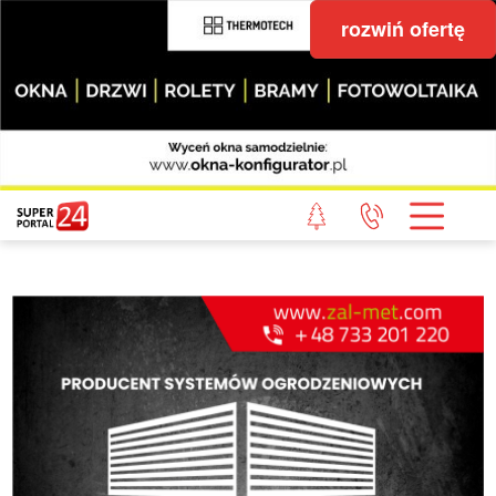
rozwiń ofertę
STRONA GŁÓWNA
POWIAT GRYFICKI
POWIAT ŁOBESKI
POWIAT GOLENIOWSKI
WIADOMOŚCI Z LASU
STUDIO SUPERPORTALU
KONTAKT
REDAKCJA
REGULAMIN