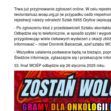
Trwa już przyjmowanie zgłoszeń online. W celu rejestra
iwolontariusz.wosp.org.pl (w przypadku osób niepełnol
rejestracji należy odnaleźć Sztab 5955 Gryfice (wpisu
- Po zgłoszeniu ktoś z przedstawicieli Sztabu skontakt
Odbędzie się to telefonicznie, w sposób szybki i wygo
przygotowując wiele ciekawych wydarzeń z okazji zbliż
informować – mówi Dominik Balcerzak, szef sztabu W
- Wszystkie ustalenia podawane będą na bieżąco, poprz
Śledźcie informacje, zgłaszajcie się i przekazujcie in
33. finał WOŚP odbędzie się 26 stycznia 2025 roku.