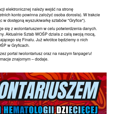
cji elektronicznej należy wejść na stronę
etnich konto powinna założyć osoba dorosła). W trakcie
jąc w dostępną wyszukiwarkę sztabów "Gryfice").
uje się z wolontariuszem w celu potwierdzenia danych.
dny. Aktualnie Sztab WOŚP działa z całą swoją mocą,
ającego się Finału. Już wkrótce będziemy o nich
OŚP w Gryficach.
ez portal iwolontariusz oraz na naszym fanpage'u!
formacje znajomym – dodaje.