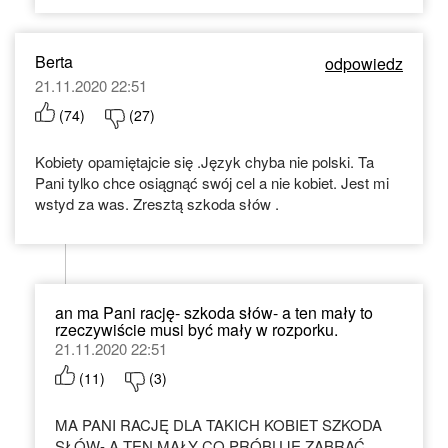
Berta
odpowiedz
21.11.2020 22:51
(
74
)
(
27
)
Kobiety opamiętajcie się .Język chyba nie polski. Ta
Pani tylko chce osiągnąć swój cel a nie kobiet. Jest mi
wstyd za was. Zresztą szkoda słów .
an ma Pani rację- szkoda słów- a ten mały to
rzeczywiście musi być mały w rozporku.
21.11.2020 22:51
(
11
)
(
3
)
MA PANI RACJĘ DLA TAKICH KOBIET SZKODA
SŁÓW- A TEN MAŁY CO PRÓBUJE ZABRAĆ