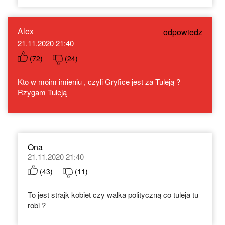
Alex
odpowiedz
21.11.2020 21:40
(
72
)
(
24
)
Kto w moim imieniu , czyli Gryfice jest za Tuleją ?
Rzygam Tuleją
Ona
21.11.2020 21:40
(
43
)
(
11
)
To jest strajk kobiet czy walka polityczną co tuleja tu
robi ?