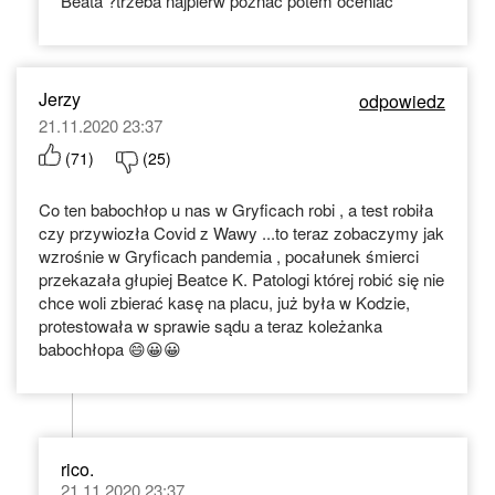
Beata ?trzeba najpierw poznac potem oceniac
Jerzy
odpowiedz
21.11.2020 23:37
(
71
)
(
25
)
Co ten babochłop u nas w Gryficach robi , a test robiła
czy przywiozła Covid z Wawy ...to teraz zobaczymy jak
wzrośnie w Gryficach pandemia , pocałunek śmierci
przekazała głupiej Beatce K. Patologi której robić się nie
chce woli zbierać kasę na placu, już była w Kodzie,
protestowała w sprawie sądu a teraz koleżanka
babochłopa 😄😀😀
rico.
21.11.2020 23:37