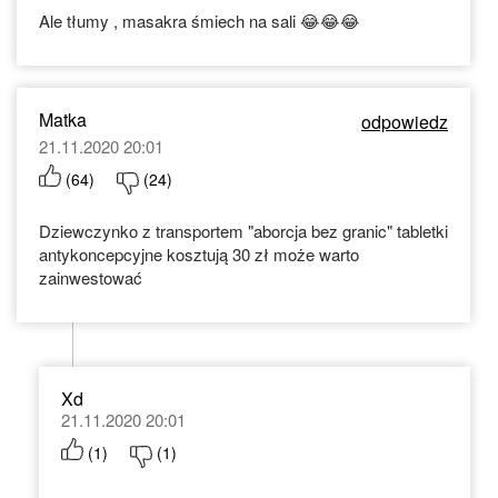
Ale tłumy , masakra śmiech na sali 😂😂😂
Matka
odpowiedz
21.11.2020 20:01
(
64
)
(
24
)
Dziewczynko z transportem "aborcja bez granic" tabletki
antykoncepcyjne kosztują 30 zł może warto
zainwestować
Xd
21.11.2020 20:01
(
1
)
(
1
)