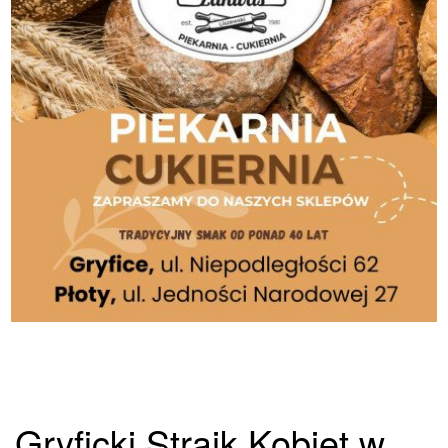
Gryficki Strajk Kobiet w