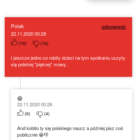
Polak
odpowiedz
22.11.2020 00:28
(
74
)
(
16
)
I jeszcze jedno co robiły dzieci na tym spotkaniu uczyły
się polskiej "pięknej" mowy.
😄
22.11.2020 00:28
(
6
)
(
4
)
And kobito ty się polskiego naucz a później pisz coś
publicznie 😁👎