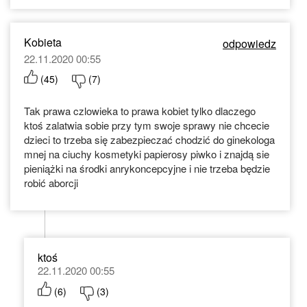
Kobieta
odpowiedz
22.11.2020 00:55
(
45
)
(
7
)
Tak prawa czlowieka to prawa kobiet tylko dlaczego
ktoś zalatwia sobie przy tym swoje sprawy nie chcecie
dzieci to trzeba się zabezpieczać chodzić do ginekologa
mnej na ciuchy kosmetyki papierosy piwko i znajdą sie
pieniążki na środki anrykoncepcyjne i nie trzeba będzie
robić aborcji
ktoś
22.11.2020 00:55
(
6
)
(
3
)