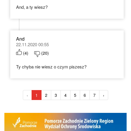
And, a ty wiesz?
And
22.11.2020 00:55
(
4
)
(
20
)
Ty chyba nie wiesz o czym piszesz?
‹
1
2
3
4
5
6
7
›