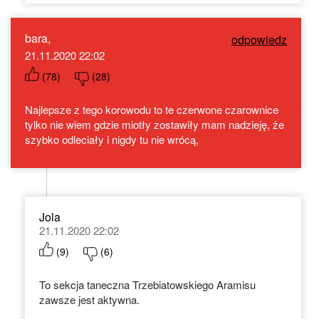
bara,
odpowiedz
21.11.2020 22:02
(
78
)
(
28
)
Najlepsze z tego korowodu to te czerwone czarownice
tylko nie wiem gdzie miotły zostawiły mam nadzieję, że
szybko odleciały i nigdy tu nie wrócą,
Jola
21.11.2020 22:02
(
9
)
(
6
)
To sekcja taneczna Trzebiatowskiego Aramisu
zawsze jest aktywna.