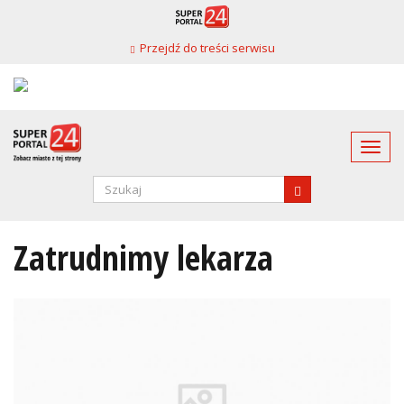
Przejdź
do
Przejdź do treści serwisu
treści
Togg
navi
Formularz
wyszukiwania
SZUKAJ
Zatrudnimy lekarza