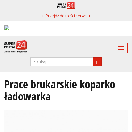
Przejdź
do
Przejdź do treści serwisu
treści
Togg
navi
Formularz
wyszukiwania
SZUKAJ
Prace brukarskie koparko
ładowarka