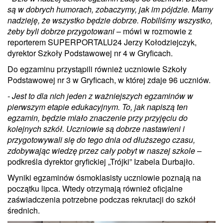
są w dobrych humorach, zobaczymy, jak im pójdzie. Mamy
nadzieję, że wszystko będzie dobrze. Robiliśmy wszystko,
żeby byli dobrze przygotowani
– mówi w rozmowie z
reporterem SUPERPORTALU24 Jerzy Kołodziejczyk,
dyrektor Szkoły Podstawowej nr 4 w Gryficach.
Do egzaminu przystąpili również uczniowie Szkoły
Podstawowej nr 3 w Gryficach, w której zdaje 96 uczniów.
- Jest to dla nich jeden z ważniejszych egzaminów w
pierwszym etapie edukacyjnym. To, jak napiszą ten
egzamin, będzie miało znaczenie przy przyjęciu do
kolejnych szkół. Uczniowie są dobrze nastawieni i
przygotowywali się do tego dnia od dłuższego czasu,
zdobywając wiedzę przez cały pobyt w naszej szkole
–
podkreśla dyrektor gryfickiej „Trójki” Izabela Durbajło.
Wyniki egzaminów ósmoklasisty uczniowie poznają na
początku lipca. Wtedy otrzymają również oficjalne
zaświadczenia potrzebne podczas rekrutacji do szkół
średnich.