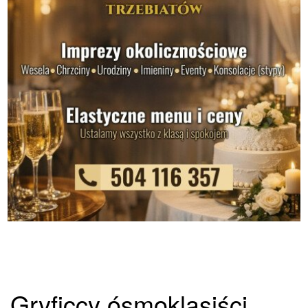
Gryficcy ósmoklasiści