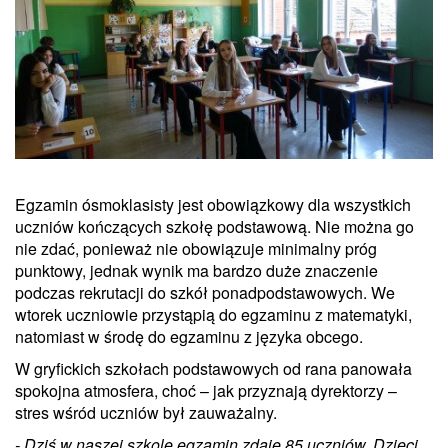
Egzamin ósmoklasisty jest obowiązkowy dla wszystkich
uczniów kończących szkołę podstawową. Nie można go
nie zdać, ponieważ nie obowiązuje minimalny próg
punktowy, jednak wynik ma bardzo duże znaczenie
podczas rekrutacji do szkół ponadpodstawowych. We
wtorek uczniowie przystąpią do egzaminu z matematyki,
natomiast w środę do egzaminu z języka obcego.
W gryfickich szkołach podstawowych od rana panowała
spokojna atmosfera, choć – jak przyznają dyrektorzy –
stres wśród uczniów był zauważalny.
- Dziś w naszej szkole egzamin zdaje 85 uczniów. Dzieci