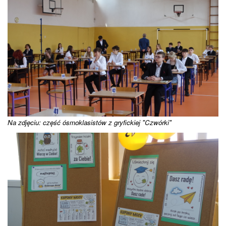
Na zdjęciu: część ósmoklasistów z gryfickiej "Czwórki"