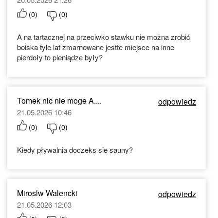
(
0
)
(
0
)
A na tartacznej na przeciwko stawku nie można zrobić
boiska tyle lat zmarnowane jestte miejsce na inne
pierdoły to pieniądze były?
Tomek nic nie moge A....
odpowiedz
21.05.2026 10:46
(
0
)
(
0
)
Kiedy pływalnia doczeks sie sauny?
Miroslw Walencki
odpowiedz
21.05.2026 12:03