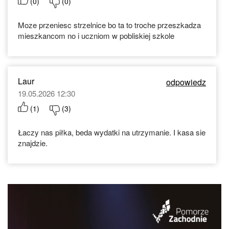
(
0
)
(
0
)
Moze przeniesc strzelnice bo ta to troche przeszkadza
mieszkancom no i uczniom w pobliskiej szkole
Laur
odpowiedz
19.05.2026 12:30
(
1
)
(
3
)
Łaczy nas piłka, beda wydatki na utrzymanie. I kasa sie
znajdzie.