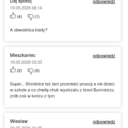
Daj spokój
odpowiedz
19.05.2026 08:14
(
4
)
(
1
)
A obwodnica kiedy?
Mieszkaniec
odpowiedz
19.05.2026 03:33
(
2
)
(
0
)
Super... Strzelnice też tam przenieść proszę a nie dzieci
w szkole a co chwilę chuk wystrzału z broni Burmistrzu
zrób coś w końcu z tym
Wiesław
odpowiedz
20.05.2026 21:26