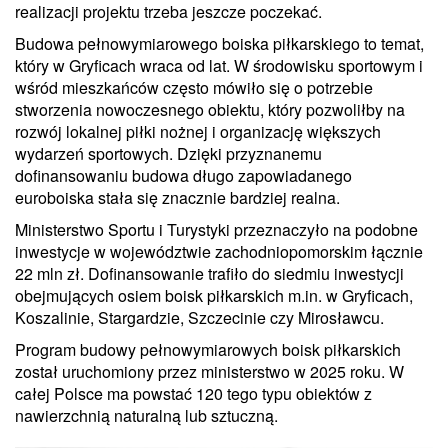
realizacji projektu trzeba jeszcze poczekać.
Budowa pełnowymiarowego boiska piłkarskiego to temat,
który w Gryficach wraca od lat. W środowisku sportowym i
wśród mieszkańców często mówiło się o potrzebie
stworzenia nowoczesnego obiektu, który pozwoliłby na
rozwój lokalnej piłki nożnej i organizację większych
wydarzeń sportowych. Dzięki przyznanemu
dofinansowaniu budowa długo zapowiadanego
euroboiska stała się znacznie bardziej realna.
Ministerstwo Sportu i Turystyki przeznaczyło na podobne
inwestycje w województwie zachodniopomorskim łącznie
22 mln zł. Dofinansowanie trafiło do siedmiu inwestycji
obejmujących osiem boisk piłkarskich m.in. w Gryficach,
Koszalinie, Stargardzie, Szczecinie czy Mirosławcu.
Program budowy pełnowymiarowych boisk piłkarskich
został uruchomiony przez ministerstwo w 2025 roku. W
całej Polsce ma powstać 120 tego typu obiektów z
nawierzchnią naturalną lub sztuczną.