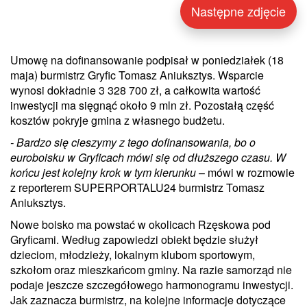
Następne zdjęcie
Umowę na dofinansowanie podpisał w poniedziałek (18
maja) burmistrz Gryfic Tomasz Aniuksztys. Wsparcie
wynosi dokładnie 3 328 700 zł, a całkowita wartość
inwestycji ma sięgnąć około 9 mln zł. Pozostałą część
kosztów pokryje gmina z własnego budżetu.
- Bardzo się cieszymy z tego dofinansowania, bo o
euroboisku w Gryficach mówi się od dłuższego czasu. W
końcu jest kolejny krok w tym kierunku
– mówi w rozmowie
z reporterem SUPERPORTALU24 burmistrz Tomasz
Aniuksztys.
Nowe boisko ma powstać w okolicach Rzęskowa pod
Gryficami. Według zapowiedzi obiekt będzie służył
dzieciom, młodzieży, lokalnym klubom sportowym,
szkołom oraz mieszkańcom gminy. Na razie samorząd nie
podaje jeszcze szczegółowego harmonogramu inwestycji.
Jak zaznacza burmistrz, na kolejne informacje dotyczące