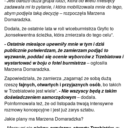
- Jest bardzo duża grupa ludzi, która od wielu miesięcy
zadawała mi to pytanie, i która mobilizowała mnie do tego,
abym podjęła taką decyzję
– rozpoczęła Marzena
Domaradzka.
Dodała, że ostatnie lata w roli wiceburmistrza Gryfic to
„konsekwentna ścieżka, która zmierzała do tego celu”.
- Ostatnie miesiące upewniły mnie w tym i dziś
publicznie potwierdzam, że zamierzam podjąć to
wyzwanie, poddać się ocenie wyborców z Trzebiatowa i
wystartować w boju o fotel burmistrza
– ogłosiła
Marzena Domaradzka.
Zapowiedziała, że zamierza „zagarnąć ze sobą dużą
rzeszę
fajnych, otwartych i przyjaznych osób
, bo takich
w Trzebiatowie jest wiele”.
- Nie wszyscy będą z takim
doświadczeniem samorządowym
– dodała.
Poinformowała też, że od listopada trwają intensywne
rozmowy koncepcyjne i jest już zarys sztabu.
Jakie plany ma Marzena Domaradzka?
- Marzy mi się
piękny, przyjazny, otwarty Trzebiatów
, w