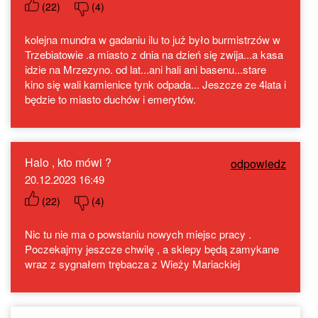
(
22
)
(
4
)
kolejna mundra w gadaniu ilu to już było burmistrzów w
Trzebiatowie .a miasto z dnia na dzień się zwija...a kasa
idzie na Mrzezyno. od lat...ani hali ani basenu...stare
kino się wali kamienice tynk odpada... Jeszcze ze 4lata i
będzie to miasto duchów i emerytów.
Halo , kto mówi ?
odpowiedz
20.12.2023 16:49
(
22
)
(
4
)
Nic tu nie ma o powstaniu nowych miejsc pracy .
Poczekajmy jeszcze chwilę , a sklepy będą zamykane
wraz z sygnałem trębacza z Wieży Mariackiej