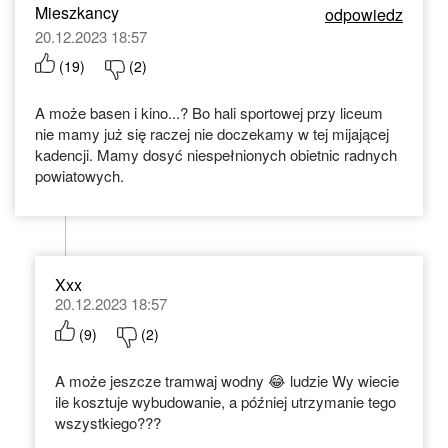
Mieszkancy
odpowiedz
20.12.2023 18:57
(
19
)
(
2
)
A może basen i kino...? Bo hali sportowej przy liceum
nie mamy już się raczej nie doczekamy w tej mijającej
kadencji. Mamy dosyć niespełnionych obietnic radnych
powiatowych.
Xxx
20.12.2023 18:57
(
9
)
(
2
)
A może jeszcze tramwaj wodny 😂 ludzie Wy wiecie
ile kosztuje wybudowanie, a później utrzymanie tego
wszystkiego???