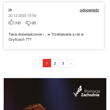
ja
odpowiedz
20.12.2023 15:59
(
12
)
(
2
)
Takie doświadczenie i .. w Trzebiatowie a nie w
Gryficach ???
‹
1
2
3
›