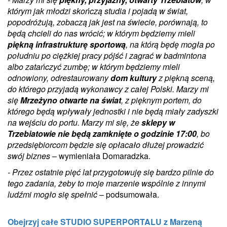
którym jak młodzi skończą studia i pojadą w świat,
popodróżują, zobaczą jak jest na świecie, porównają, to
będą chcieli do nas wrócić; w którym będziemy mieli
piękną infrastrukturę sportową
, na którą będę mogła po
południu po ciężkiej pracy pójść i zagrać w badmintona
albo zatańczyć zumbę; w którym będziemy mieli
odnowiony, odrestaurowany
dom kultury
z piękną sceną,
do którego przyjadą wykonawcy z całej Polski. Marzy mi
się
Mrzeżyno otwarte na świat
, z pięknym portem, do
którego będą wpływały jednostki i nie będą miały zadyszki
na wejściu do portu. Marzy mi się, że
sklepy w
Trzebiatowie nie będą zamknięte o godzinie 17:00
, bo
przedsiębiorcom będzie się opłacało dłużej prowadzić
swój biznes
– wymieniała Domaradzka.
- Przez ostatnie pięć lat przygotowuję się bardzo pilnie do
tego zadania, żeby to moje marzenie wspólnie z innymi
ludźmi mogło się spełnić
– podsumowała.
Obejrzyj całe STUDIO SUPERPORTALU z Marzeną