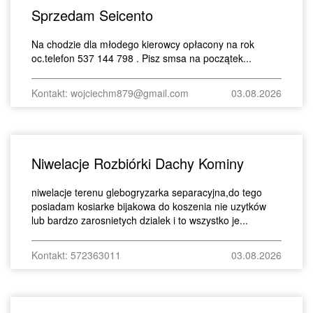
Sprzedam Seicento
Na chodzie dla młodego kierowcy opłacony na rok
oc.telefon 537 144 798 . Pisz smsa na początek...
Kontakt: wojciechm879@gmail.com
03.08.2026
Niwelacje Rozbiórki Dachy Kominy
niwelacje terenu glebogryzarka separacyjna,do tego
posiadam kosiarke bijakowa do koszenia nie uzytków
lub bardzo zarosnietych dzialek i to wszystko je...
Kontakt: 572363011
03.08.2026