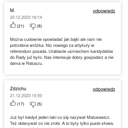
M.
odpowiedz
20.12.2023 16:14
(
21
)
(
8
)
Można cudownie opowiadać jak bajki ale nam nie
potrzebna wróżka. Nic nowego za artykuły w
referendum posada. Urabianie usmiechem kandydatów
do Rady już było. Nas interesuje dobry gospodarz a nie
dama w Ratuszu.
Zdzichu
odpowiedz
21.12.2023 15:50
(
17
)
(
5
)
Już był kiedyś jeden taki co się nazywał Matusewicz.
Też obiecywał co nie zrobi. A to były tylko puste słowa.