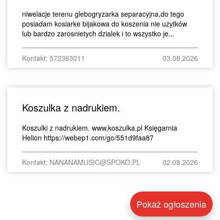
niwelacje terenu glebogryzarka separacyjna,do tego
posiadam kosiarke bijakowa do koszenia nie uzytków
lub bardzo zarosnietych dzialek i to wszystko je...
Kontakt: 572363011
03.08.2026
Koszulka z nadrukiem.
Koszulki z nadrukiem. www,koszulka.pl Księgarnia
Helion https://webep1.com/go/551d9faa87
Kontakt: NANANAMUSIC@SPOKO.PL
02.08.2026
Pokaż ogłoszenia