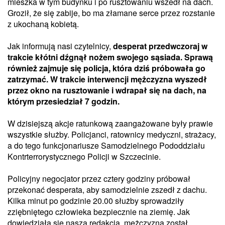
mieszka w tym budynku i po rusztowaniu wszedł na dach.
Groził, że się zabije, bo ma złamane serce przez rozstanie
z ukochaną kobietą.
Jak informują nasi czytelnicy,
desperat przedwczoraj w
trakcie kłótni dźgnął nożem swojego sąsiada. Sprawą
również zajmuje się policja, która dziś próbowała go
zatrzymać. W trakcie interwencji mężczyzna wyszedł
przez okno na rusztowanie i wdrapał się na dach, na
którym przesiedział 7 godzin.
W dzisiejszą akcje ratunkową zaangażowane były prawie
wszystkie służby. Policjanci, ratownicy medyczni, strażacy,
a do tego funkcjonariusze Samodzielnego Pododdziału
Kontrterrorystycznego Policji w Szczecinie.
Policyjny negocjator przez cztery godziny próbował
przekonać desperata, aby samodzielnie zszedł z dachu.
Kilka minut po godzinie 20.00 służby sprowadziły
zziębniętego człowieka bezpiecznie na ziemię. Jak
dowiedziała się nasza redakcja, mężczyzna został