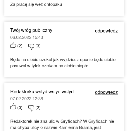
Za pracę się weź chłopaku
Twój wróg publiczny
odpowiedz
06.02.2022 15:43
(
2
)
(
3
)
Będę na ciebie czekal jak wyjdziesz cpunie będę ciebie
posuwal w tylek czekam na ciebie ciepło ...
Redaktorku wstyd wstyd wstyd
odpowiedz
07.02.2022 12:38
(
0
)
(
2
)
Redaktorek nie zna ulic w Gryficach? W Gryficach nie
ma chyba ulicy o nazwie Kamienna Brama, jest