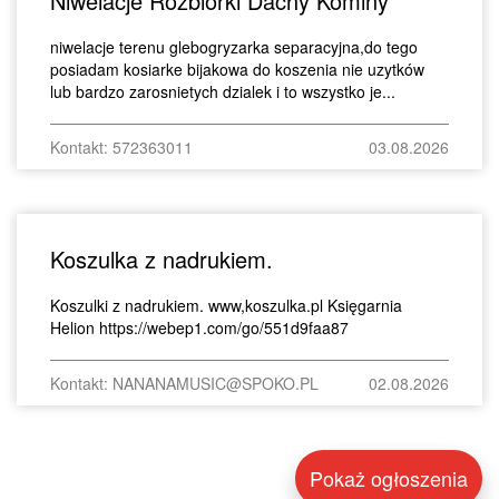
Niwelacje Rozbiórki Dachy Kominy
niwelacje terenu glebogryzarka separacyjna,do tego
posiadam kosiarke bijakowa do koszenia nie uzytków
lub bardzo zarosnietych dzialek i to wszystko je...
Kontakt: 572363011
03.08.2026
Koszulka z nadrukiem.
Koszulki z nadrukiem. www,koszulka.pl Księgarnia
Helion https://webep1.com/go/551d9faa87
Kontakt: NANANAMUSIC@SPOKO.PL
02.08.2026
Pokaż ogłoszenia