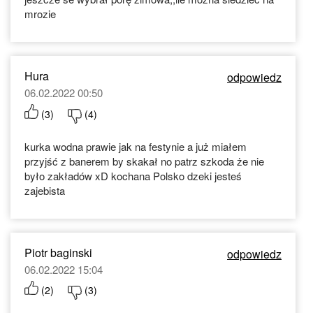
mrozie
Hura
odpowiedz
06.02.2022 00:50
(
3
)
(
4
)
kurka wodna prawie jak na festynie a już miałem
przyjść z banerem by skakał no patrz szkoda że nie
było zakładów xD kochana Polsko dzeki jesteś
zajebista
Piotr baginski
odpowiedz
06.02.2022 15:04
(
2
)
(
3
)