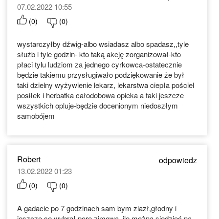
07.02.2022 10:55
(
0
)
(
0
)
wystarczyłby dźwig-albo wsiadasz albo spadasz,,tyle
służb i tyle godzin- kto taką akcję zorganizował-kto
płaci tylu ludziom za jednego cyrkowca-ostatecznie
będzie takiemu przysługiwało podziękowanie że był
taki dzielny wyżywienie lekarz, lekarstwa ciepła pościel
posiłek i herbatka całodobowa opieka a taki jeszcze
wszystkich opluje-będzie docenionym niedoszłym
samobójem
Robert
odpowiedz
13.02.2022 01:23
(
0
)
(
0
)
A gadacie po 7 godzinach sam bym zlazł,głodny i
jeszcze se wybrał porę zimowa,,ile można siedzieć na