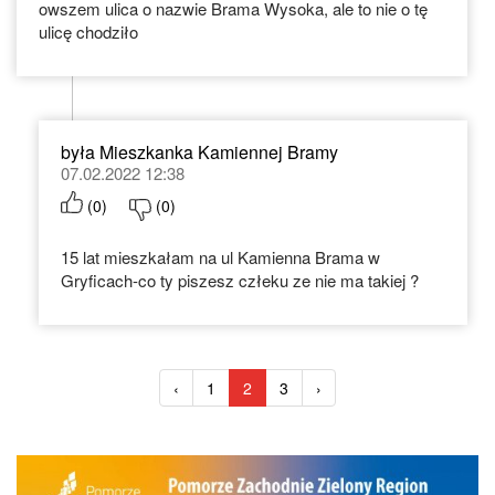
owszem ulica o nazwie Brama Wysoka, ale to nie o tę
ulicę chodziło
była Mieszkanka Kamiennej Bramy
07.02.2022 12:38
(
0
)
(
0
)
15 lat mieszkałam na ul Kamienna Brama w
Gryficach-co ty piszesz człeku ze nie ma takiej ?
‹
1
2
3
›