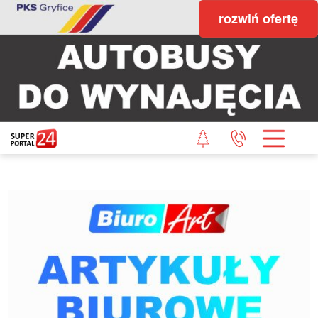
rozwiń ofertę
STRONA GŁÓWNA
POWIAT GRYFICKI
POWIAT ŁOBESKI
POWIAT GOLENIOWSKI
WIADOMOŚCI Z LASU
STUDIO SUPERPORTALU
KONTAKT
REDAKCJA
REGULAMIN