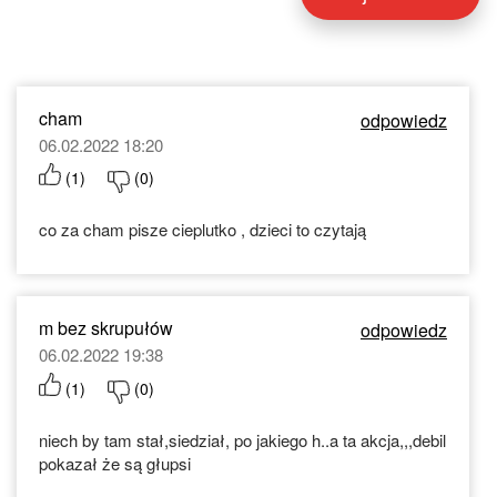
cham
odpowiedz
06.02.2022 18:20
(
1
)
(
0
)
co za cham pisze cieplutko , dzieci to czytają
m bez skrupułów
odpowiedz
06.02.2022 19:38
(
1
)
(
0
)
niech by tam stał,siedział, po jakiego h..a ta akcja,,,debil
pokazał że są głupsi