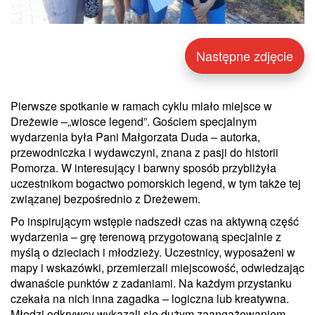
Następne zdjęcie
Pierwsze spotkanie w ramach cyklu miało miejsce w
Dreżewie –„wiosce legend”. Gościem specjalnym
wydarzenia była Pani Małgorzata Duda – autorka,
przewodniczka i wydawczyni, znana z pasji do historii
Pomorza. W interesujący i barwny sposób przybliżyła
uczestnikom bogactwo pomorskich legend, w tym także tej
związanej bezpośrednio z Dreżewem.
Po inspirującym wstępie nadszedł czas na aktywną część
wydarzenia – grę terenową przygotowaną specjalnie z
myślą o dzieciach i młodzieży. Uczestnicy, wyposażeni w
mapy i wskazówki, przemierzali miejscowość, odwiedzając
dwanaście punktów z zadaniami. Na każdym przystanku
czekała na nich inna zagadka – logiczna lub kreatywna.
Młodzi odkrywcy wykazali się dużym zaangażowaniem