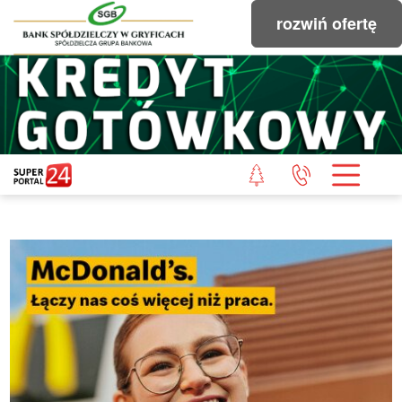
rozwiń ofertę
STRONA GŁÓWNA
POWIAT GRYFICKI
POWIAT ŁOBESKI
POWIAT GOLENIOWSKI
WIADOMOŚCI Z LASU
STUDIO SUPERPORTALU
KONTAKT
REDAKCJA
REGULAMIN