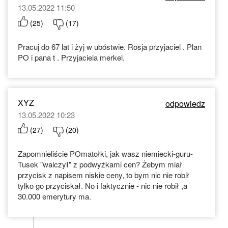
13.05.2022 11:50
(
25
)
(
17
)
Pracuj do 67 lat i żyj w ubóstwie. Rosja przyjaciel . Plan
PO i pana t . Przyjaciela merkel.
XYZ
odpowiedz
13.05.2022 10:23
(
27
)
(
20
)
Zapomnieliście POmatołki, jak wasz niemiecki-guru-
Tusek "walczył" z podwyżkami cen? Żebym miał
przycisk z napisem niskie ceny, to bym nic nie robił
tylko go przyciskał. No i faktycznie - nic nie robił ,a
30.000 emerytury ma.