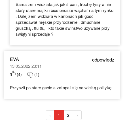
Sama żem widziała jak jakiś pan , trochę łysy a nie
stary stare majtki i biustonosze wąchał na tym rynku
. Dalej żem widziała w kartonach jak gość
sprzedawał męskie przyrodzenie , dmuchane
gruszką , tfu tfu, i kto takie świństwo używane przy
świątyni sprzedaje ?
EVA
odpowiedz
13.05.2022 23:11
(
4
)
(
1
)
Przyszli po stare gacie a załapali się na wielką politykę
‹
1
2
›