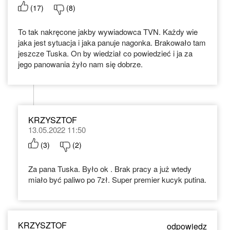
(
17
)
(
8
)
To tak nakręcone jakby wywiadowca TVN. Każdy wie
jaka jest sytuacja i jaka panuje nagonka. Brakowało tam
jeszcze Tuska. On by wiedział co powiedzieć i ja za
jego panowania żyło nam się dobrze.
KRZYSZTOF
13.05.2022 11:50
(
3
)
(
2
)
Za pana Tuska. Było ok . Brak pracy a już wtedy
miało być paliwo po 7zł. Super premier kucyk putina.
KRZYSZTOF
odpowiedz