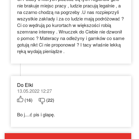
nie brakuje miejsc pracy , ludzie pracują legalnie , a
na czarno chodzą na pogrzeby .U nas rozpieprzyli
wszystkie zakłady i za co ludzie mają podróżować ?
Ci co wędrują po kurortach w większości robią
szemrane interesy . Wnuczek do Ciebie nie dzwonił
o pomoc ? Materacy na odleżyny i garnków co same
gotują nikt Ci nie proponował ? I tacy właśnie lekką
ręką wydają pieniądze .
Do Elki
13.05.2022 12:27
(
16
)
(
22
)
Bo j....ć pis i glapę.