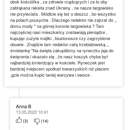
obok kościółka , za zdrowie rządzących i za to oby
zabłąkana rakieta znad Ukrainy , na nasze targowisko
nie przyleciała . Módlcie się też o deszcz , bo wszystko
na polach pousycha . Dlaczego redaktor nie zajrzał do ,,
domu mody '' na górnej koronie targowiska ? Tam
najczęściej nasi mieszkańcy zostawiają pieniądze ,
kupując zużyte majtki , biustonosze czy zagrzybione
obuwie . Znajdzie tam redaktor całą trzebiatowską ,,
śmietankę ''Na święta zakupiliśmy na ryneczku jaja do
święcenia i okazało się , że nasz koszyk chyba był
najbardziej śmierdzący w kościele. Ryneczek jest
bardziej miejscem spotkań towarzyskich niż placem
,gzie można kupić taniej warzywa i owoce .
Anna B
13.05.2022 10:41
(
3
)
(
14
)