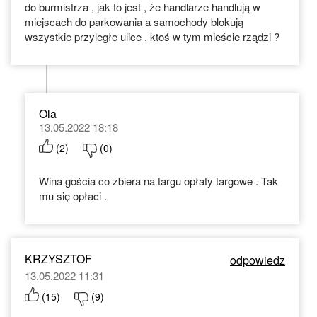
do burmistrza , jak to jest , że handlarze handlują w
miejscach do parkowania a samochody blokują
wszystkie przyległe ulice , ktoś w tym mieście rządzi ?
Ola
13.05.2022 18:18
(
2
)
(
0
)
Wina gościa co zbiera na targu opłaty targowe . Tak
mu się opłaci .
KRZYSZTOF
odpowiedz
13.05.2022 11:31
(
15
)
(
9
)