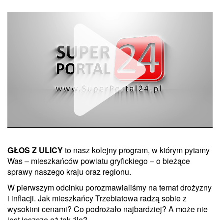
GŁOS Z ULICY
to nasz kolejny program, w którym pytamy
Unmute
Was – mieszkańców powiatu gryfickiego – o bieżące
sprawy naszego kraju oraz regionu.
W pierwszym odcinku porozmawialiśmy na temat drożyzny
i inflacji. Jak mieszkańcy Trzebiatowa radzą sobie z
wysokimi cenami? Co podrożało najbardziej? A może nie
jest jeszcze aż tak źle?