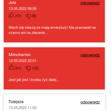
Jola
odpowiedz
13.05.2022 08:59
(
17
)
(
5
)
Niech się cieszą ze mają emerytury! Nie pracowali na
czarno ani na zlecenie...
Mieszkaniec
odpowiedz
12.05.2022 22:01
(
21
)
(
12
)
Jest jak jest i trzeba żyć dalej...
Tutejsza
odpowiedz
13.05.2022 11:50