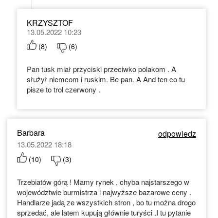
KRZYSZTOF
13.05.2022 10:23
(
8
)
(
6
)
Pan tusk miał przyciski przeciwko polakom . A
służył niemcom i ruskim. Be pan. A And ten co tu
pisze to trol czerwony .
Barbara
odpowiedz
13.05.2022 18:18
(
10
)
(
3
)
Trzebiatów górą ! Mamy rynek , chyba najstarszego w
województwie burmistrza i najwyższe bazarowe ceny .
Handlarze jadą ze wszystkich stron , bo tu można drogo
sprzedać, ale latem kupują głównie turyści .I tu pytanie