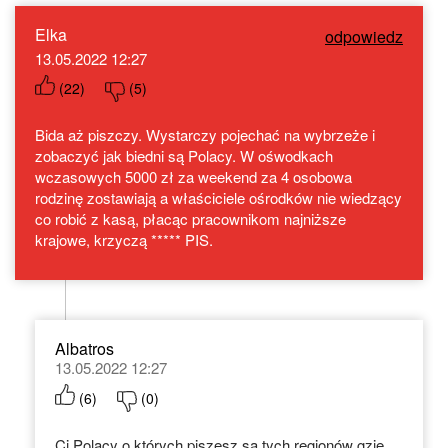
Elka
odpowiedz
13.05.2022 12:27
(
22
)
(
5
)
Bida aż piszczy. Wystarczy pojechać na wybrzeże i
zobaczyć jak biedni są Polacy. W ośwodkach
wczasowych 5000 zł za weekend za 4 osobowa
rodzinę zostawiają a właściciele ośrodków nie wiedzący
co robić z kasą, płacąc pracownikom najniższe
krajowe, krzyczą ***** PIS.
Albatros
13.05.2022 12:27
(
6
)
(
0
)
Ci Polacy o których piszesz są tych regionów gzie