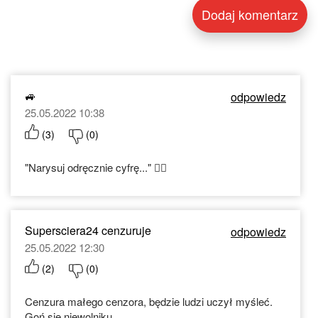
🚙
odpowiedz
25.05.2022 10:38
(
3
)
(
0
)
"Narysuj odręcznie cyfrę..." 🤦‍♂️
Supersciera24 cenzuruje
odpowiedz
25.05.2022 12:30
(
2
)
(
0
)
Cenzura małego cenzora, będzie ludzi uczył myśleć.
Goń się niewolniku