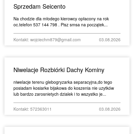
Sprzedam Seicento
Na chodzie dla młodego kierowcy opłacony na rok
oc.telefon 537 144 798 . Pisz smsa na początek...
Kontakt: wojciechm879@gmail.com
03.08.2026
Niwelacje Rozbiórki Dachy Kominy
niwelacje terenu glebogryzarka separacyjna,do tego
posiadam kosiarke bijakowa do koszenia nie uzytków
lub bardzo zarosnietych dzialek i to wszystko je...
Kontakt: 572363011
03.08.2026