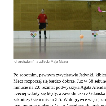
fot archwium/ na zdjeciu Maja Mazur
Po sobotnim, pewnym zwycięstwie Jedynki, kibice 
Mecz rozpoczął się bardzo dobrze. Już w 58 seku
minucie na 2:0 rezultat podwyższyła Agata Arenda
trzeciej wdarły się błędy, a zawodniczki z Gdańska
zakończył się remisem 5:5. W dogrywce więcej zi
przytomnym podaniu Agaty Arendarczyk, praktyczn