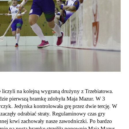
liczyli na kolejną wygraną drużyny z Trzebiatowa.
ndzie pierwszą bramkę zdobyła Maja Mazur. W 3
rczyk. Jedynka kontrolowała grę przez dwie tercję. W
 zaczęły odrabiać straty. Regulaminowy czas gry
mnej krwi zachowały nasze zawodniczki. Po bardzo
ie na pustą bramkę strzeliła ponownie Maja Mazur.