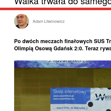
Walka trwała do sameg
Adam Litwinowicz
Po dwóch meczach finałowych SUS Tra
Olimpią Osową Gdańsk 2:0. Teraz rywa