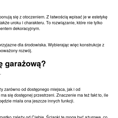
nują się z otoczeniem. Z łatwością wpisać je w estetykę
także uroku i charakteru. To rozwiązanie, które nie tylko
ementem dekoracyjnym.
rzyjazne dla środowiska. Wybierając więc konstrukcje z
noważony rozwój.
tę garażową?
.
y zarówno od dostępnego miejsca, jak i od
a się dostępnej przestrzeni. Znaczenie ma też fakt to, ile
dzie miała ona jeszcze innych funkcji.
ystko zależy od Ciebie. Ścianki te mogą być ażurowe, co