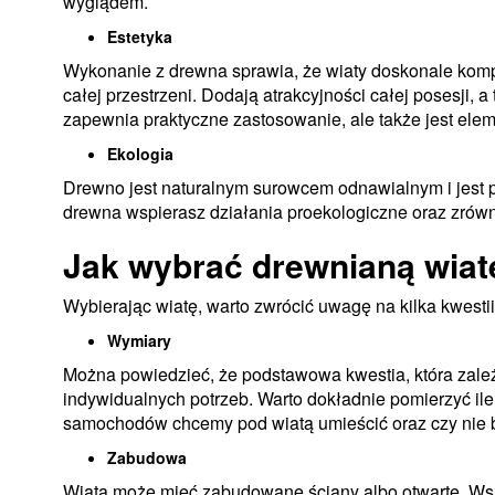
wyglądem.
Estetyka
Wykonanie z drewna sprawia, że wiaty doskonale kompo
całej przestrzeni. Dodają atrakcyjności całej posesji, a 
zapewnia praktyczne zastosowanie, ale także jest el
Ekologia
Drewno jest naturalnym surowcem odnawialnym i jest p
drewna wspierasz działania proekologiczne oraz zrów
Jak wybrać drewnianą wia
Wybierając wiatę, warto zwrócić uwagę na kilka kwestii
Wymiary
Można powiedzieć, że podstawowa kwestia, która zależ
indywidualnych potrzeb. Warto dokładnie pomierzyć ile m
samochodów chcemy pod wiatą umieścić oraz czy nie bę
Zabudowa
Wiata może mieć zabudowane ściany albo otwarte. Wsz