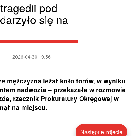
tragedii pod
darzyło się na
2026-04-30 19:56
że mężczyzna leżał koło torów, w wyniku
entem nadwozia – przekazała w rozmowie
a, rzecznik Prokuratury Okręgowej w
inął na miejscu.
Następne zdjęcie