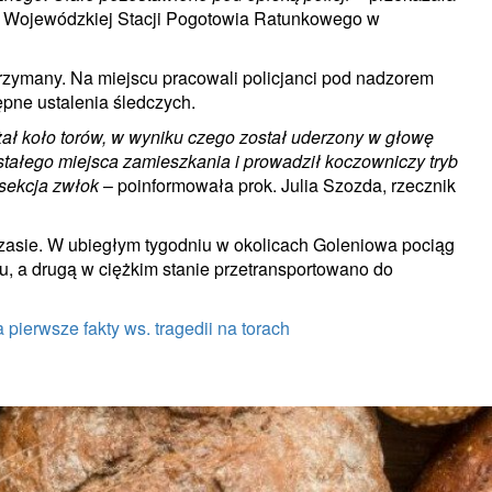
wy Wojewódzkiej Stacji Pogotowia Ratunkowego w
trzymany. Na miejscu pracowali policjanci pod nadzorem
ne ustalenia śledczych.
ał koło torów, w wyniku czego został uderzony w głowę
stałego miejsca zamieszkania i prowadził koczowniczy tryb
sekcja zwłok
– poinformowała prok. Julia Szozda, rzecznik
 czasie. W ubiegłym tygodniu w okolicach Goleniowa pociąg
scu, a drugą w ciężkim stanie przetransportowano do
 pierwsze fakty ws. tragedii na torach