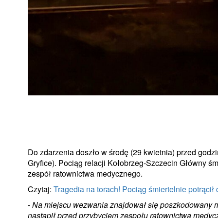
Do zdarzenia doszło w środę (29 kwietnia) przed godz
Gryfice). Pociąg relacji Kołobrzeg-Szczecin Główny śmi
zespół ratownictwa medycznego.
Czytaj:
Tragedia na torach! Pociąg śmiertelnie potrącił
- Na miejscu wezwania znajdował się poszkodowany 
nastąpił przed przybyciem zespołu ratownictwa medycz