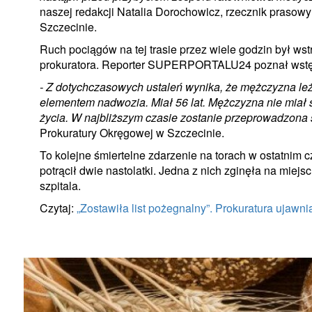
naszej redakcji Natalia Dorochowicz, rzecznik praso
Szczecinie.
Ruch pociągów na tej trasie przez wiele godzin był ws
prokuratora. Reporter SUPERPORTALU24 poznał wstęp
- Z dotychczasowych ustaleń wynika, że mężczyzna leż
elementem nadwozia. Miał 56 lat. Mężczyzna nie miał 
życia. W najbliższym czasie zostanie przeprowadzona 
Prokuratury Okręgowej w Szczecinie.
To kolejne śmiertelne zdarzenie na torach w ostatnim
potrącił dwie nastolatki. Jedna z nich zginęła na miej
szpitala.
Czytaj:
„Zostawiła list pożegnalny”. Prokuratura ujawnia