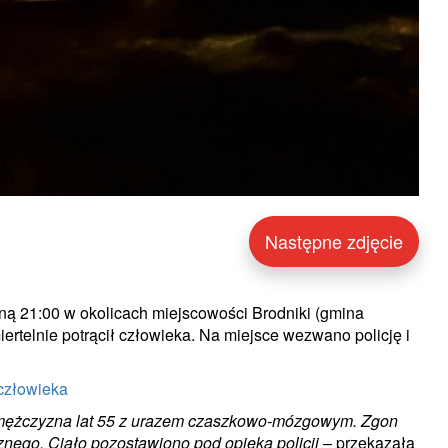
Następne zdjęcie
iną 21:00 w okolicach miejscowości Brodniki (gmina
ertelnie potrącił człowieka. Na miejsce wezwano policję i
 człowieka
mężczyzna lat 55 z urazem czaszkowo-mózgowym. Zgon
nego. Ciało pozostawiono pod opieką policji
– przekazała