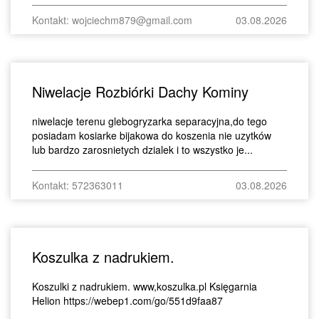
Kontakt: wojciechm879@gmail.com
03.08.2026
Niwelacje Rozbiórki Dachy Kominy
niwelacje terenu glebogryzarka separacyjna,do tego
posiadam kosiarke bijakowa do koszenia nie uzytków
lub bardzo zarosnietych dzialek i to wszystko je...
Kontakt: 572363011
03.08.2026
Koszulka z nadrukiem.
Koszulki z nadrukiem. www,koszulka.pl Księgarnia
Helion https://webep1.com/go/551d9faa87