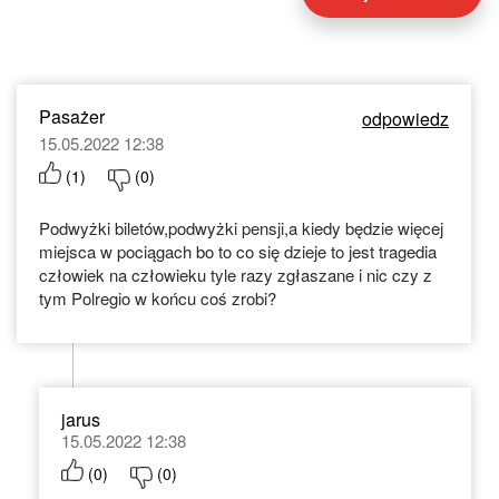
Pasażer
odpowiedz
15.05.2022 12:38
(
1
)
(
0
)
Podwyżki biletów,podwyżki pensji,a kiedy będzie więcej
miejsca w pociągach bo to co się dzieje to jest tragedia
człowiek na człowieku tyle razy zgłaszane i nic czy z
tym Polregio w końcu coś zrobi?
jarus
15.05.2022 12:38
(
0
)
(
0
)