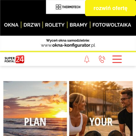
rozwiń ofertę
STRONA GŁÓWNA
POWIAT GRYFICKI
POWIAT ŁOBESKI
POWIAT GOLENIOWSKI
WIADOMOŚCI Z LASU
STUDIO SUPERPORTALU
KONTAKT
REDAKCJA
REGULAMIN