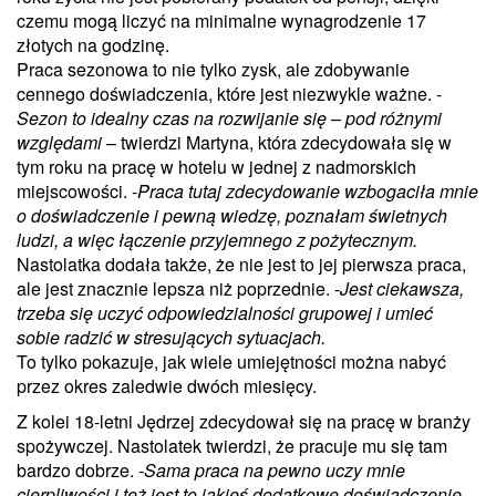
czemu mogą liczyć na minimalne wynagrodzenie 17
złotych na godzinę.
Praca sezonowa to nie tylko zysk, ale zdobywanie
cennego doświadczenia, które jest niezwykle ważne. -
Sezon to idealny czas na rozwijanie się – pod różnymi
względami
– twierdzi Martyna, która zdecydowała się w
tym roku na pracę w hotelu w jednej z nadmorskich
miejscowości. -
Praca tutaj zdecydowanie wzbogaciła mnie
o doświadczenie i pewną wiedzę, poznałam świetnych
ludzi, a więc łączenie przyjemnego z pożytecznym.
Nastolatka dodała także, że nie jest to jej pierwsza praca,
ale jest znacznie lepsza niż poprzednie. -
Jest ciekawsza,
trzeba się uczyć odpowiedzialności grupowej i umieć
sobie radzić w stresujących sytuacjach.
To tylko pokazuje, jak wiele umiejętności można nabyć
przez okres zaledwie dwóch miesięcy.
Z kolei 18-letni Jędrzej zdecydował się na pracę w branży
spożywczej. Nastolatek twierdzi, że pracuje mu się tam
bardzo dobrze. -
Sama praca na pewno uczy mnie
cierpliwości i też jest to jakieś dodatkowe doświadczenie.