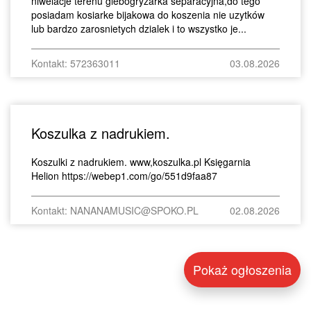
niwelacje terenu glebogryzarka separacyjna,do tego
posiadam kosiarke bijakowa do koszenia nie uzytków
lub bardzo zarosnietych dzialek i to wszystko je...
Kontakt: 572363011
03.08.2026
Koszulka z nadrukiem.
Koszulki z nadrukiem. www,koszulka.pl Księgarnia
Helion https://webep1.com/go/551d9faa87
Kontakt: NANANAMUSIC@SPOKO.PL
02.08.2026
Pokaż ogłoszenia