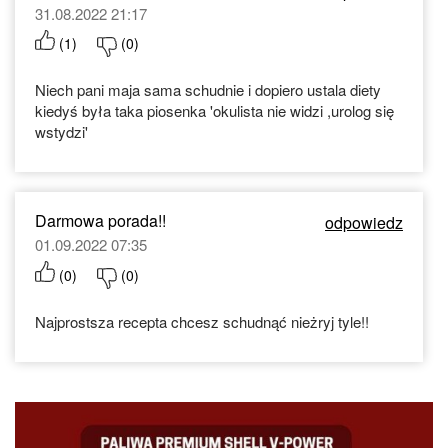
31.08.2022 21:17
(
1
)
(
0
)
Niech pani maja sama schudnie i dopiero ustala diety
kiedyś była taka piosenka 'okulista nie widzi ,urolog się
wstydzi'
Darmowa porada!!
odpowiedz
01.09.2022 07:35
(
0
)
(
0
)
Najprostsza recepta chcesz schudnąć nieżryj tyle!!