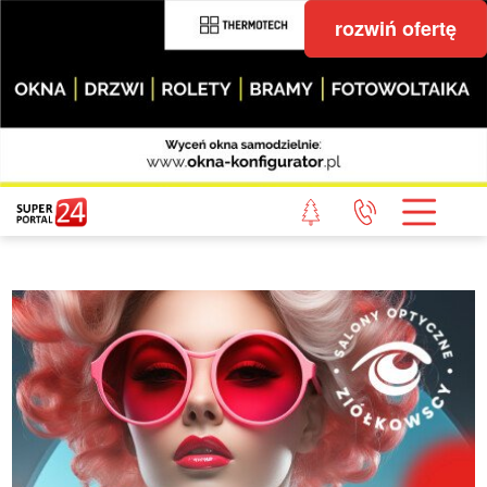
rozwiń ofertę
STRONA GŁÓWNA
POWIAT GRYFICKI
POWIAT ŁOBESKI
POWIAT GOLENIOWSKI
WIADOMOŚCI Z LASU
STUDIO SUPERPORTALU
KONTAKT
REDAKCJA
REGULAMIN