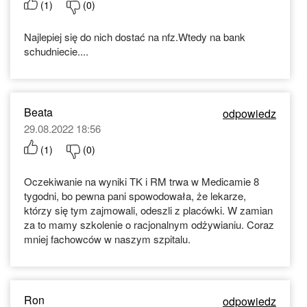
(
1
)
(
0
)
Najlepiej się do nich dostać na nfz.Wtedy na bank
schudniecie....
Beata
odpowiedz
29.08.2022 18:56
(
1
)
(
0
)
Oczekiwanie na wyniki TK i RM trwa w Medicamie 8
tygodni, bo pewna pani spowodowała, że lekarze,
którzy się tym zajmowali, odeszli z placówki. W zamian
za to mamy szkolenie o racjonalnym odżywianiu. Coraz
mniej fachowców w naszym szpitalu.
Ron
odpowiedz