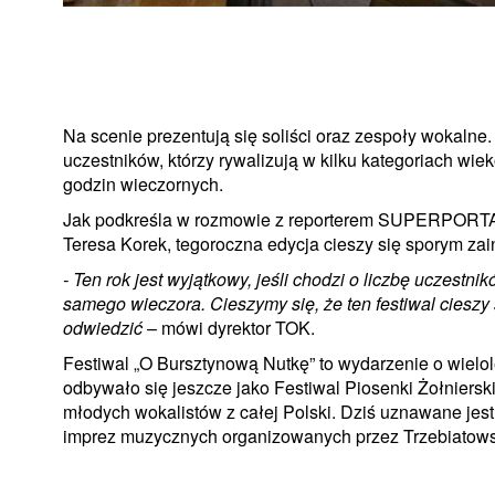
Na scenie prezentują się soliści oraz zespoły wokalne
uczestników, którzy rywalizują w kilku kategoriach wie
godzin wieczornych.
Jak podkreśla w rozmowie z reporterem SUPERPORTAL
Teresa Korek, tegoroczna edycja cieszy się sporym za
- Ten rok jest wyjątkowy, jeśli chodzi o liczbę uczest
samego wieczora. Cieszymy się, że ten festiwal cieszy 
odwiedzić
– mówi dyrektor TOK.
Festiwal „O Bursztynową Nutkę” to wydarzenie o wielolet
odbywało się jeszcze jako Festiwal Piosenki Żołniersk
młodych wokalistów z całej Polski. Dziś uznawane jest
imprez muzycznych organizowanych przez Trzebiatowsk