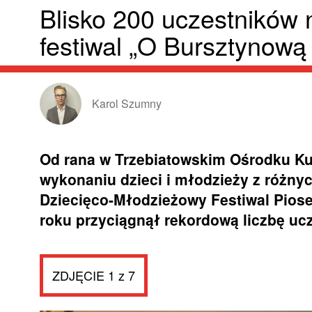
Blisko 200 uczestników 
festiwal „O Bursztynową
Karol Szumny
Od rana w Trzebiatowskim Ośrodku Ku
wykonaniu dzieci i młodzieży z różny
Dziecięco-Młodzieżowy Festiwal Piose
roku przyciągnął rekordową liczbę uc
ZDJĘCIE 1 z 7