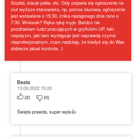
Szpital, stacje paliw, etc. Gdy pojawia się ogłoszenie na
ciut wyższe stanowisko, np. pomoc biurowa, ogłoszenie
jest wstawiane o 15:30, znika następnego dnia rano o
7:30. Wniosek? Ręka rękę myje. Bardzo nie
pozdrawiam ludzi pracujących w gryfickim UP, taki
nepotyzm, jaki tam występuje jest naprawdę czymś
nieprofesjonalnym, mam nadzieję, że kiedyś się do Was
dobierze jakaś kontrola. :)
Beata
13.09.2022 15:20
(
2
)
(
0
)
Święta prawda, super wpis👍