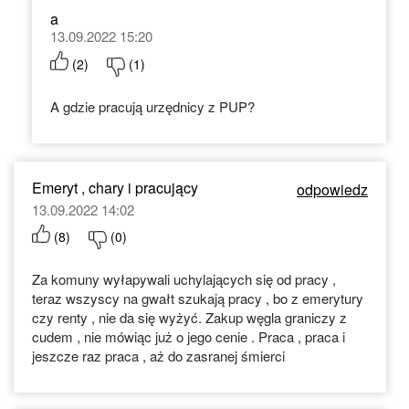
a
13.09.2022 15:20
(
2
)
(
1
)
A gdzie pracują urzędnicy z PUP?
Emeryt , chary i pracujący
odpowiedz
13.09.2022 14:02
(
8
)
(
0
)
Za komuny wyłapywali uchylających się od pracy ,
teraz wszyscy na gwałt szukają pracy , bo z emerytury
czy renty , nie da się wyżyć. Zakup węgla graniczy z
cudem , nie mówiąc już o jego cenie . Praca , praca i
jeszcze raz praca , aż do zasranej śmierci