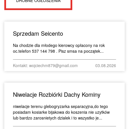
DROBNE OGŁOSZENIA
Sprzedam Seicento
Na chodzie dla młodego kierowcy opłacony na rok
oc.telefon 537 144 798 . Pisz smsa na początek...
Kontakt: wojciechm879@gmail.com
03.08.2026
Niwelacje Rozbiórki Dachy Kominy
niwelacje terenu glebogryzarka separacyjna,do tego
posiadam kosiarke bijakowa do koszenia nie uzytków
lub bardzo zarosnietych dzialek i to wszystko je...