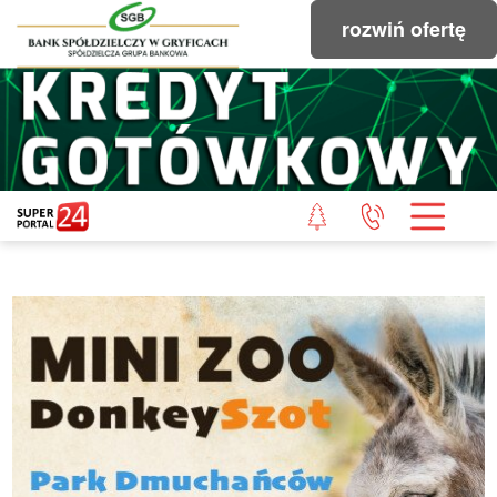
rozwiń ofertę
STRONA GŁÓWNA
POWIAT GRYFICKI
POWIAT ŁOBESKI
POWIAT GOLENIOWSKI
WIADOMOŚCI Z LASU
STUDIO SUPERPORTALU
KONTAKT
REDAKCJA
REGULAMIN