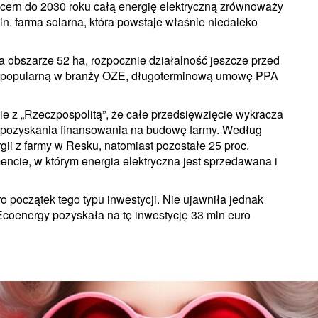
ncern do 2030 roku całą energię elektryczną zrównoważy
.in. farma solarna, która powstaje właśnie niedaleko
a obszarze 52 ha, rozpocznie działalność jeszcze przed
gy, popularną w branży OZE, długoterminową umowę PPA
e z „Rzeczpospolitą”, że całe przedsięwzięcie wykracza
a pozyskania finansowania na budowę farmy. Według
ii z farmy w Resku, natomiast pozostałe 25 proc.
ncie, w którym energia elektryczna jest sprzedawana i
o początek tego typu inwestycji. Nie ujawniła jednak
Ecoenergy pozyskała na tę inwestycję 33 mln euro