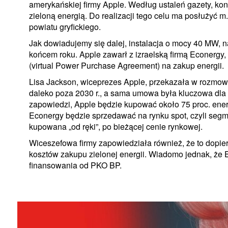
amerykańskiej firmy Apple. Według ustaleń gazety, ko
zieloną energią. Do realizacji tego celu ma posłużyć m
powiatu gryfickiego.
Jak dowiadujemy się dalej, instalacja o mocy 40 MW, n
końcem roku. Apple zawarł z izraelską firmą Econer
(virtual Power Purchase Agreement) na zakup energii.
Lisa Jackson, wiceprezes Apple, przekazała w rozmowi
daleko poza 2030 r., a sama umowa była kluczowa dl
zapowiedzi, Apple będzie kupować około 75 proc. energ
Econergy będzie sprzedawać na rynku spot, czyli segme
kupowana „od ręki”, po bieżącej cenie rynkowej.
Wiceszefowa firmy zapowiedziała również, że to dopier
kosztów zakupu zielonej energii. Wiadomo jednak, że 
finansowania od PKO BP.