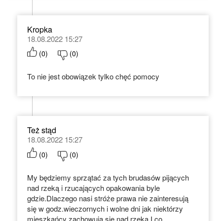
Kropka
18.08.2022 15:27
(
0
)
(
0
)
To nie jest obowiązek tylko chęć pomocy
Też stąd
18.08.2022 15:27
(
0
)
(
0
)
My będziemy sprzątać za tych brudasów pijących
nad rzeką i rzucających opakowania byle
gdzie.Dlaczego nasi stróże prawa nie zainteresują
się w godz.wieczornych i wolne dni jak niektórzy
mieszkańcy zachowują się nad rzeką I co