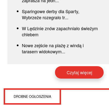
zaprasza na jedn...
Sparingowe derby dla Sparty,
Wybrzeże rozegrało tr...
W Lędzinie znów zapachniało świeżym
chlebem
Nowe zejście na plażę z windą i
tarasem widokowym...
Czytaj więcej
DROBNE OGŁOSZENIA