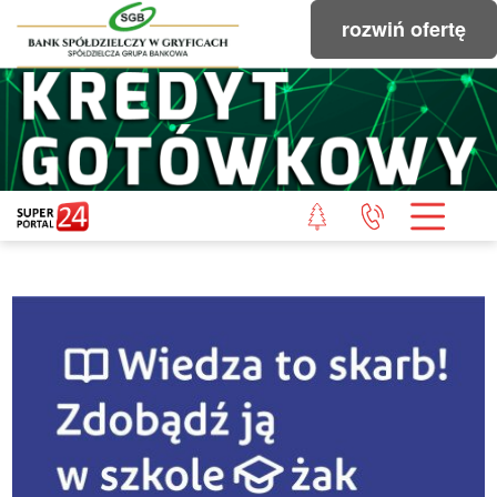
rozwiń ofertę
STRONA GŁÓWNA
POWIAT GRYFICKI
POWIAT ŁOBESKI
POWIAT GOLENIOWSKI
WIADOMOŚCI Z LASU
STUDIO SUPERPORTALU
KONTAKT
REDAKCJA
REGULAMIN