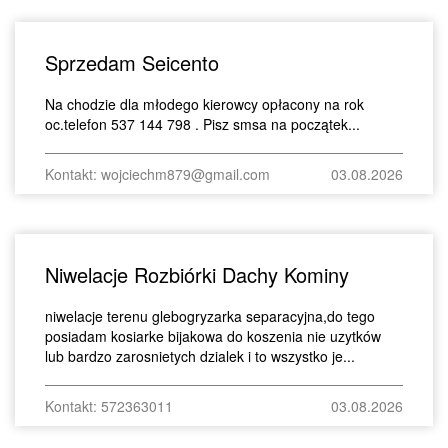
Sprzedam Seicento
Na chodzie dla młodego kierowcy opłacony na rok
oc.telefon 537 144 798 . Pisz smsa na początek...
Kontakt: wojciechm879@gmail.com
03.08.2026
Niwelacje Rozbiórki Dachy Kominy
niwelacje terenu glebogryzarka separacyjna,do tego
posiadam kosiarke bijakowa do koszenia nie uzytków
lub bardzo zarosnietych dzialek i to wszystko je...
Kontakt: 572363011
03.08.2026