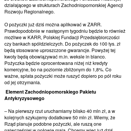
działającego w strukturach Zachodniopomorskiej Agencji
Rozwoju Regionalnego.
O pożyczki już dziś można aplikować w ZARR.
Prawdopodobnie w następnym tygodniu będzie to również
możliwe w KARR, Polskiej Fundacji Przedsiębiorczości
czy bankach spółdzielczych. Do pożyczek do 100 tys. zł
będą stosowane uproszczone gwarancje. Powyżej tej
kwoty będą obowiązywać m.in. weksle in blanco.
Pożyczka będzie oprocentowana niżej niż kredyty
komercyjne, bo na poziomie zbliżonym do 1,8%. Co
ważne, spłata pożyczki może ruszyć dopiero po pół roku
od jej otrzymania.
Element Zachodniopomorskiego Pakietu
Antykryzysowego
– Na pierwszy rzut uruchamiamy blisko 40 mln zł, a w
kolejnych szykujemy dodatkowe 50 mln zł. Wiemy, że
Rząd planuje podobne pożyczki, ale ruszą one
najwcześniej w połowie maja. Chcemy więc już dziś