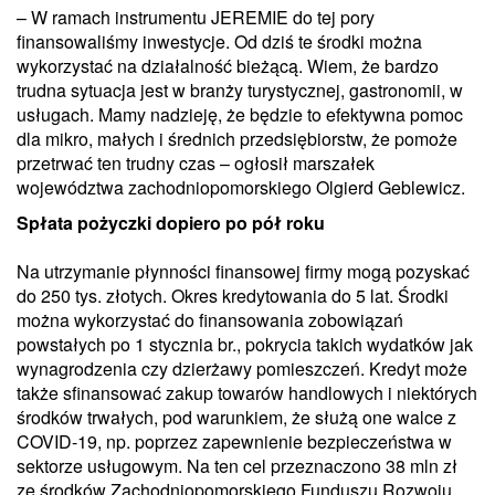
– W ramach instrumentu JEREMIE do tej pory
finansowaliśmy inwestycje. Od dziś te środki można
wykorzystać na działalność bieżącą. Wiem, że bardzo
trudna sytuacja jest w branży turystycznej, gastronomii, w
usługach. Mamy nadzieję, że będzie to efektywna pomoc
dla mikro, małych i średnich przedsiębiorstw, że pomoże
przetrwać ten trudny czas – ogłosił marszałek
województwa zachodniopomorskiego Olgierd Geblewicz.
Spłata pożyczki dopiero po pół roku
Na utrzymanie płynności finansowej firmy mogą pozyskać
do 250 tys. złotych. Okres kredytowania do 5 lat. Środki
można wykorzystać do finansowania zobowiązań
powstałych po 1 stycznia br., pokrycia takich wydatków jak
wynagrodzenia czy dzierżawy pomieszczeń. Kredyt może
także sfinansować zakup towarów handlowych i niektórych
środków trwałych, pod warunkiem, że służą one walce z
COVID-19, np. poprzez zapewnienie bezpieczeństwa w
sektorze usługowym. Na ten cel przeznaczono 38 mln zł
ze środków Zachodniopomorskiego Funduszu Rozwoju,