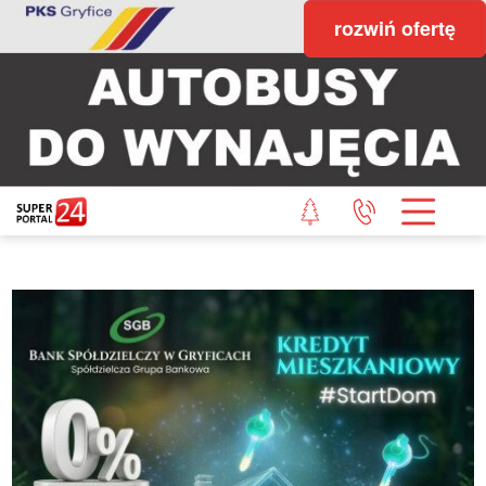
rozwiń ofertę
STRONA GŁÓWNA
POWIAT GRYFICKI
POWIAT ŁOBESKI
POWIAT GOLENIOWSKI
WIADOMOŚCI Z LASU
STUDIO SUPERPORTALU
KONTAKT
REDAKCJA
REGULAMIN